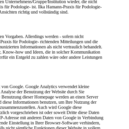
gen Unternehmens/Gruppe/Institution wieder, die nicht
 für Podologie- ist. Ilka Hamann-Praxis für Podologie-
sichten richtig und vollständig sind.
hen Vorgaben. Allerdings werden - sofern nicht
-Praxis für Podologie- richtenden Mitteilungen und die
nizierten Informationen als nicht vertraulich behandelt.
vor, Know-how und Ideen, die in solcher Kommunikation
erfür ein Entgeld zu zahlen wäre oder andere Leistungen
 von Google. Google Analytics verwendet kleine
e Analyse der Benutzung der Website durch Sie
re Benutzung dieser Homepage werden an einen Server
d diese Informationen benutzen, um Ihre Nutzung der
s zusammenzustellen. Auch wird Google diese
zlich vorgeschrieben ist oder soweit Dritte diese Daten
 IP-Adresse mit anderen Daten von Google in Verbindung
hende Einstellung in Ihrer Browser-Software verhindern,
lls nicht sämtliche Funktionen dieser Website in vollem