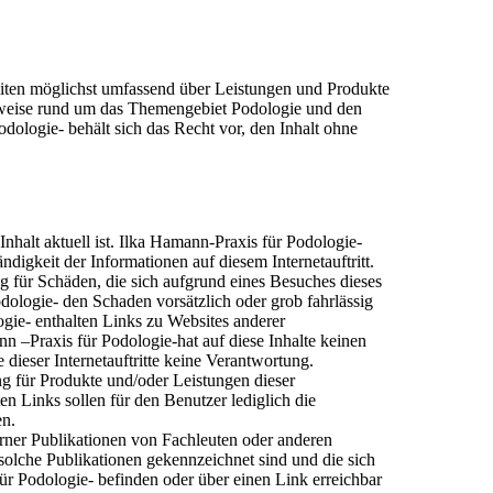
eiten möglichst umfassend über Leistungen und Produkte
inweise rund um das Themengebiet Podologie und den
dologie- behält sich das Recht vor, den Inhalt ohne
r Inhalt aktuell ist. Ilka Hamann-Praxis für Podologie-
digkeit der Informationen auf diesem Internetauftritt.
 für Schäden, die sich aufgrund eines Besuches dieses
odologie- den Schaden vorsätzlich oder grob fahrlässig
ogie- enthalten Links zu Websites anderer
–Praxis für Podologie-hat auf diese Inhalte keinen
 dieser Internetauftritte keine Verantwortung.
ng für Produkte und/oder Leistungen dieser
 Links sollen für den Benutzer lediglich die
en.
rner Publikationen von Fachleuten oder anderen
solche Publikationen gekennzeichnet sind und die sich
ür Podologie- befinden oder über einen Link erreichbar