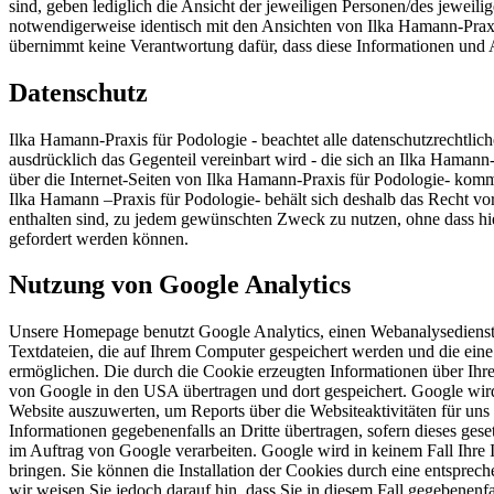
sind, geben lediglich die Ansicht der jeweiligen Personen/des jeweili
notwendigerweise identisch mit den Ansichten von Ilka Hamann-Praxis
übernimmt keine Verantwortung dafür, dass diese Informationen und An
Datenschutz
Ilka Hamann-Praxis für Podologie - beachtet alle datenschutzrechtlic
ausdrücklich das Gegenteil vereinbart wird - die sich an Ilka Hamann
über die Internet-Seiten von Ilka Hamann-Praxis für Podologie- kommu
Ilka Hamann –Praxis für Podologie- behält sich deshalb das Recht 
enthalten sind, zu jedem gewünschten Zweck zu nutzen, ohne dass hi
gefordert werden können.
Nutzung von Google Analytics
Unsere Homepage benutzt Google Analytics, einen Webanalysedienst
Textdateien, die auf Ihrem Computer gespeichert werden und die ein
ermöglichen. Die durch die Cookie erzeugten Informationen über Ih
von Google in den USA übertragen und dort gespeichert. Google wir
Website auszuwerten, um Reports über die Websiteaktivitäten für un
Informationen gegebenenfalls an Dritte übertragen, sofern dieses geset
im Auftrag von Google verarbeiten. Google wird in keinem Fall Ihre
bringen. Sie können die Installation der Cookies durch eine entsprec
wir weisen Sie jedoch darauf hin, dass Sie in diesem Fall gegebenenfa