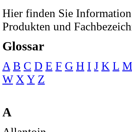
Hier finden Sie Information 
Produkten und Fachbezeic
Glossar
A
B
C
D
E
F
G
H
I
J
K
L
W
X
Y
Z
A
Allantoin